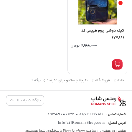
کیف دوشی چرم طبیعی کد
(7789)
2,988,000
تومان
خانه
فروشگاه
نتیجه جستجو برای “کیف”
برگه 2
بازگشت به بالا
08632217011 - 09359686132
شماره تماس :
آدرس ایمیل:
Info[at]RomansShop.com
هفت روز هفته ، از ساعت 09:00 تا 21:00 پاسخگوی شما هستیم.