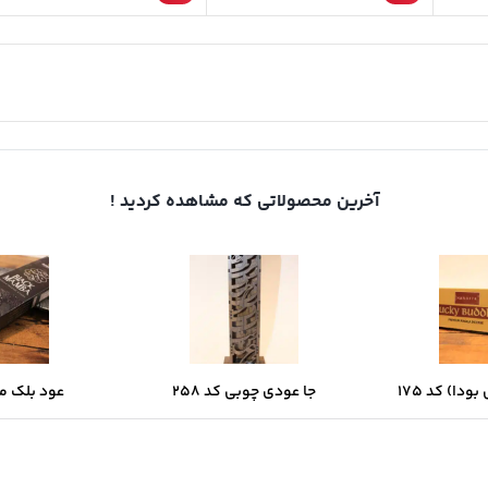
آخرین محصولاتی که مشاهده کردید !
ودا) کد 175
جا عودی چوبی کد 258
عود بلک مامب