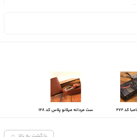
ا کد 272
ست مردانه میلانو پلاس کد 128
بازگشت به بالا