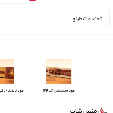
تخته و شطرنج
عود مدیتیشن کد 124
عود ناندیتا (لاکی ب