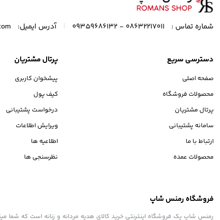
|
شماره تماس :
08632217011 - 09359686132
آدرس ایمیل:
com
دسترسی سریع
پرتال مشتریان
صفحه اصلی
پیشخوان کاربری
محصولات فروشگاه
کیف پول
پرتال مشتریان
درخواست پشتیبانی
سامانه پشتیبانی
ویرایش اطلاعات
ارتباط با ما
اطلاعیه ها
محصولات عمده
نظرسنجی ها
فروشگاه رمنس شاپ
رمنس شاپ یک فروشگاه اینترنتی خرید کالای هدیه مردانه و زنانه است که شما میتوان