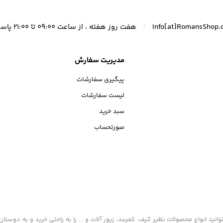
|
Info[at]RomansShop.
هفت روز هفته ، از ساعت 09:00 تا 21:00 پاسخگوی شما هستیم.
مدیریت سفارش
پیگیری سفارشات
لیست سفارشات
سبد خرید
صورتحساب
ید انواع محصولات نظیر کیف، کمربند، زیور آلات و ... را به راحتی خرید و به دوستان 