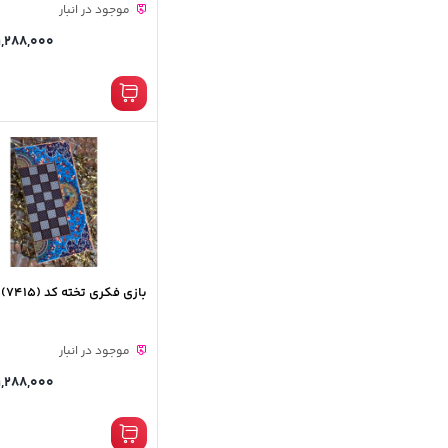
موجود در انبار
1,288,000
بازی فکری تخته کد (7415)
موجود در انبار
1,288,000