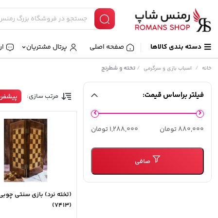
دسته بندی کالاها
صفحه اصلی
پرتال مشتریان
ار
/
/
تخته و شطرنج
خانه
اسباب بازی و سرگرمی
فیلتر براساس قیمت:
مرتب سازی:
پیشفر
حداقل
حداكثر
880,000 تومان
1,288,000 تومان
قیمت
قيمت
صافی
(تخته نرد) بازی سنتی چوبی
(7413)