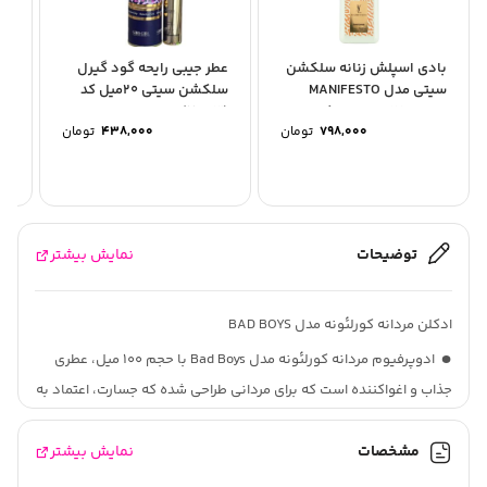
بادی اسپلش زنانه سلکشن
عطر جیبی رایحه گود گیرل
اد
سیتی مدل MANIFESTO
سلکشن سیتی 20میل کد
100
حجم 250 میلی لیتر کد...
(7403)
798,000
تومان
438,000
تومان
توضیحات
نمایش بیشتر
ادکلن مردانه کورلئونه مدل BAD BOYS
ادوپرفیوم مردانه کورلئونه مدل Bad Boys با حجم 100 میل، عطری
جذاب و اغواکننده است که برای مردانی طراحی شده که جسارت، اعتماد به
نفس و سبک زندگی منحصربه‌فردشان را می‌خواهند به نمایش بگذارند.
مشخصات
نمایش بیشتر
این عطر، ترکیبی است از رایحه‌های قوی و پیچیده که از ابتدا تا انتها
حس قدرت و شیک بودن را القا می‌کند.