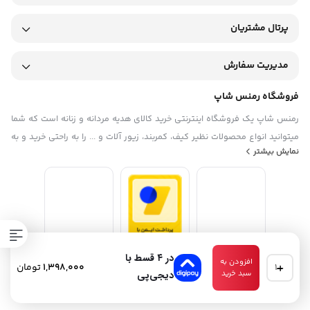
پرتال مشتریان
مدیریت سفارش
فروشگاه رمنس شاپ
رمنس شاپ یک فروشگاه اینترنتی خرید کالای هدیه مردانه و زنانه است که شما
میتوانید انواع محصولات نظیر کیف، کمربند، زیور آلات و ... را به راحتی خرید و به
نمایش بیشتر
دوستان و عزیزانتان هدیه بدهید. آدرس فروشگاه رمنس شاپ: اراک، خیابان
عباس آباد، روبروی پاساژ ساسان، فروشگاه رمنس شاپ ساعات کاری فروشگاه
حضوری : بازگشایی از ساعت 9 الی 13:30 و در نوبت عصر از ساعت 16 الی 22
در ۴ قسط با
افزودن به
ادکلن
1,398,000
تومان
زنانه
سبد خرید
دیجی‌پی
تمامی حقوق مادی و معنوی این سایت متعلق به فروشگاه رمنس شاپ میباشد.
کورلئونه
مدل
Still