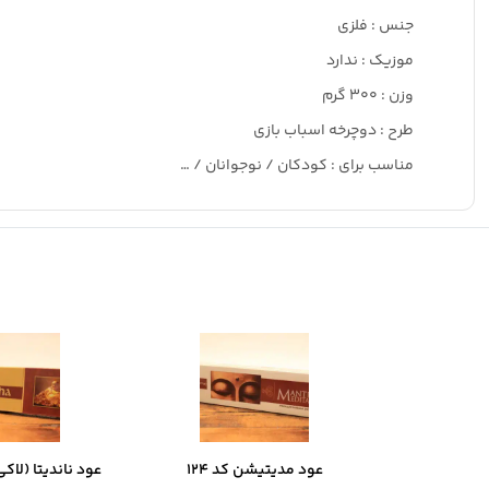
جنس : فلزی
موزیک : ندارد
وزن : ۳۰۰ گرم
طرح : دوچرخه اسباب بازی
مناسب برای : کودکان / نوجوانان / …
عود مدیتیشن کد 124
عود ناندیتا (لاکی ب