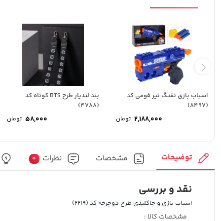
اسباب بازی تفنگ تیر فومی کد
بند لندیار طرح BTS کوتاه کد
(4788)
(8497)
58,000
2,188,000
تومان
تومان
توضیحات
مشخصات
نظرات
0
نقد و بررسی
اسباب بازی و جاکلیدی طرح دوچرخه کد (2219)
مشخصات کالا :