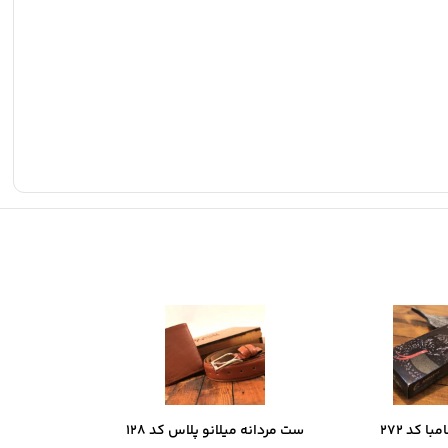
ا کد 272
ست مردانه میلانو پلاس کد 128