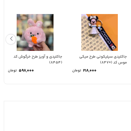
جاکلیدی سیلیکونی طرح میکی
جاکلیدی و آویز طرح خرگوش کد
موس کد (8470)
(8454)
598,000
218,000
تومان
تومان