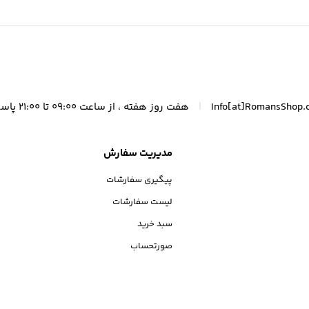
|
Info[at]RomansShop.
هفت روز هفته ، از ساعت 09:00 تا 21:00 پاسخگوی شما هستیم.
مدیریت سفارش
پیگیری سفارشات
لیست سفارشات
سبد خرید
صورتحساب