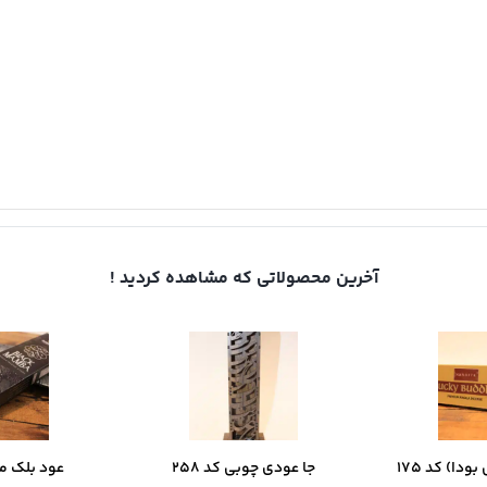
آخرین محصولاتی که مشاهده کردید !
ودا) کد 175
جا عودی چوبی کد 258
عود بلک مامب