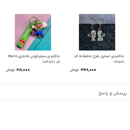
جاکلیدی استیل طرح عاشقانه کد
جاکلیدی سیلیکونی فانتزی Mario
(1256)
کد (8457)
218,000
348,000
تومان
تومان
پرسش و پاسخ