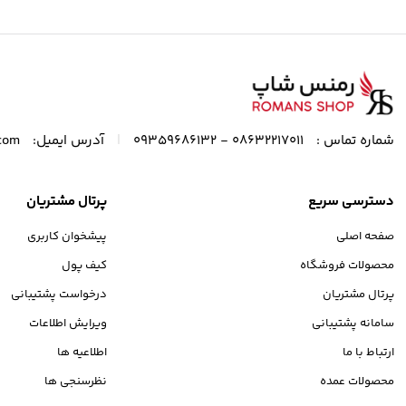
|
شماره تماس :
08632217011 - 09359686132
آدرس ایمیل:
com
دسترسی سریع
پرتال مشتریان
صفحه اصلی
پیشخوان کاربری
محصولات فروشگاه
کیف پول
پرتال مشتریان
درخواست پشتیبانی
سامانه پشتیبانی
ویرایش اطلاعات
ارتباط با ما
اطلاعیه ها
محصولات عمده
نظرسنجی ها