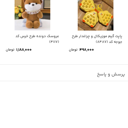
پاپت گیم موزیکال و چراغدار طرح
عروسک دونده طرح خرس کد
جوجه کد (8487)
(4117)
1,188,000
498,000
تومان
تومان
پرسش و پاسخ