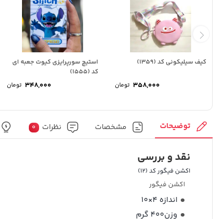
کیف سیلیکونی کد (1359)
استیچ سورپرایزی کیوت جعبه ای
کد (1555)
348,000
358,000
تومان
تومان
توضیحات
مشخصات
نظرات
0
نقد و بررسی
اکشن فیگور کد (12)
اکشن فیگور
اندازه 4×10
وزن400 گرم