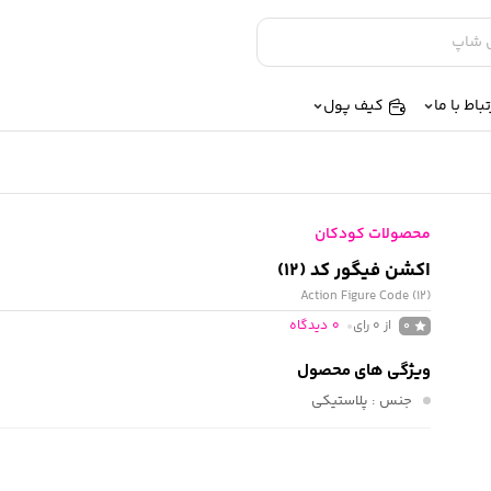
تباط با ما
کیف پول
محصولات کودکان
اکشن فیگور کد (12)
Action Figure Code (12)
از 0 رای
0
دیدگاه
0
ویژگی های محصول
جنس
: پلاستیکی