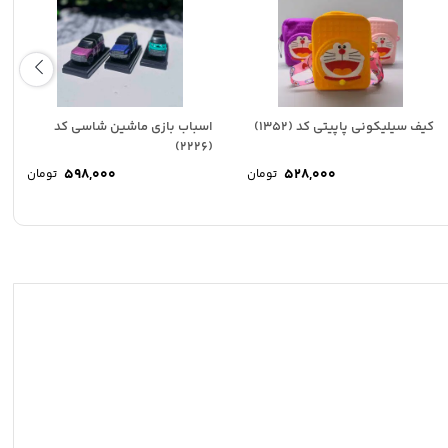
کیف سیلیکونی پاپیتی کد (1352)
اسباب بازی ماشین شاسی کد
(2226)
598,000
528,000
تومان
تومان