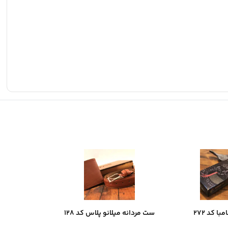
ا کد 272
ست مردانه میلانو پلاس کد 128