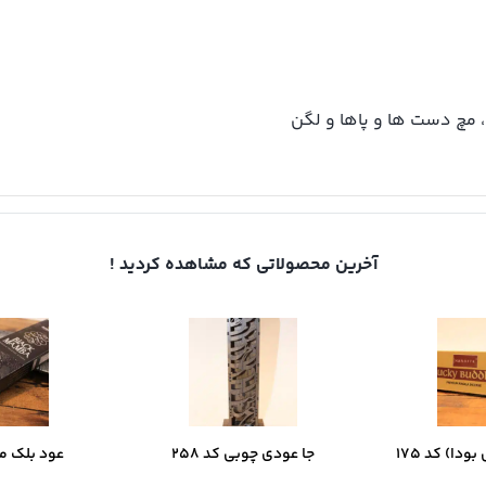
، مچ دست ها و پاها و لگن
آخرین محصولاتی که مشاهده کردید !
ودا) کد 175
جا عودی چوبی کد 258
عود بلک مامب