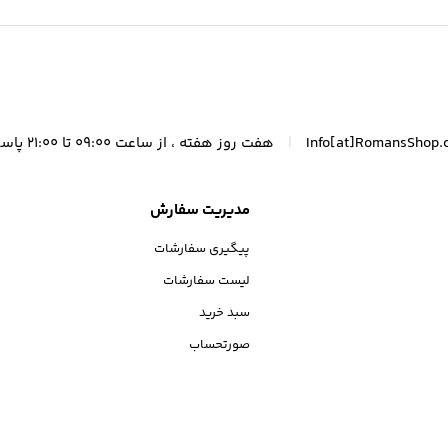
|
Info[at]RomansShop.
هفت روز هفته ، از ساعت 09:00 تا 21:00 پاسخگوی شما هستیم.
مدیریت سفارش
پیگیری سفارشات
لیست سفارشات
سبد خرید
صورتحساب