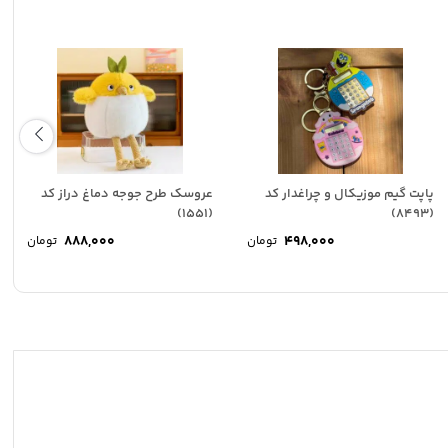
پاپت گیم موزیکال و چراغدار کد
عروسک طرح جوجه دماغ دراز کد
(1551)
(8493)
888,000
498,000
تومان
تومان