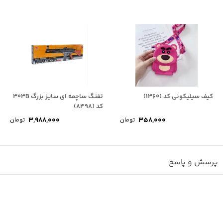
کیف سیلیکونی کد (1360)
تفنگ ساچمه ای سایز بزرگ 303B
کد (8498)
3,988,000
358,000
تومان
تومان
پرسش و پاسخ