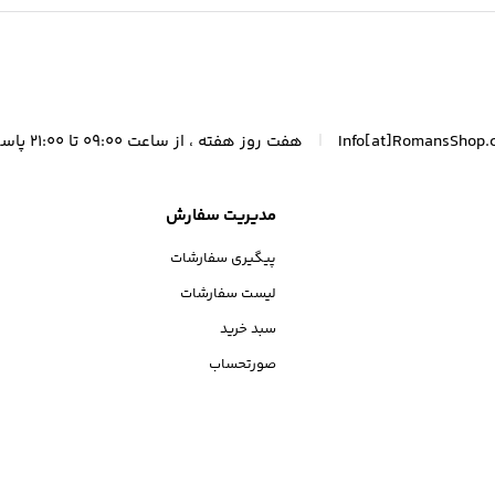
|
Info[at]RomansShop.
هفت روز هفته ، از ساعت 09:00 تا 21:00 پاسخگوی شما هستیم.
مدیریت سفارش
پیگیری سفارشات
لیست سفارشات
سبد خرید
صورتحساب