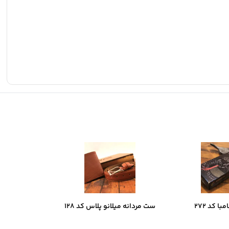
ا کد 272
ست مردانه میلانو پلاس کد 128