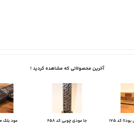
آخرین محصولاتی که مشاهده کردید !
ودا) کد 175
جا عودی چوبی کد 258
عود بلک مامب