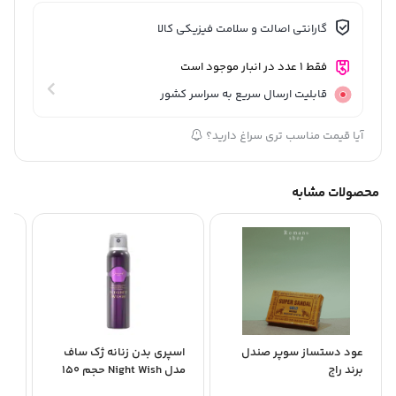
گارانتی اصالت و سلامت فیزیکی کالا
فقط 1 عدد در انبار موجود است
قابلیت ارسال سریع به سراسر کشور
آیا قیمت مناسب تری سراغ دارید؟
محصولات مشابه
عود دستساز سوپر صندل
اسپری بدن زنانه ژک ساف
اس
برند راج
مدل Night Wish حجم 150
زن
میلی لیتر...
al