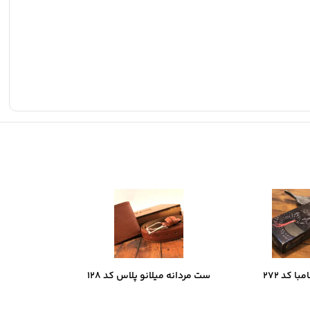
ا کد 272
ست مردانه میلانو پلاس کد 128