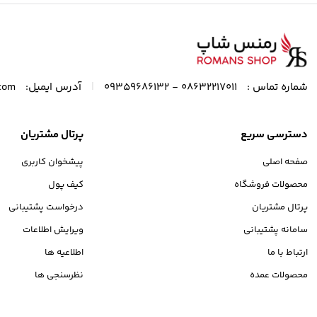
|
شماره تماس :
08632217011 - 09359686132
آدرس ایمیل:
com
دسترسی سریع
پرتال مشتریان
صفحه اصلی
پیشخوان کاربری
محصولات فروشگاه
کیف پول
پرتال مشتریان
درخواست پشتیبانی
سامانه پشتیبانی
ویرایش اطلاعات
ارتباط با ما
اطلاعیه ها
محصولات عمده
نظرسنجی ها