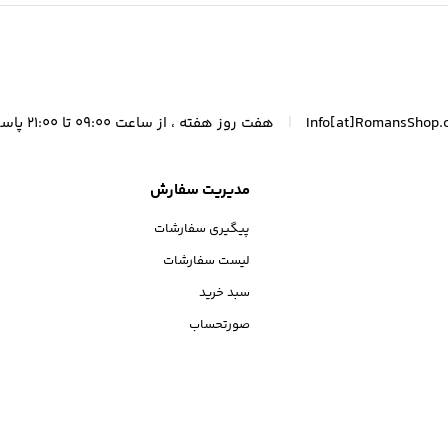
|
Info[at]RomansShop.
هفت روز هفته ، از ساعت 09:00 تا 21:00 پاسخگوی شما هستیم.
مدیریت سفارش
پیگیری سفارشات
لیست سفارشات
سبد خرید
صورتحساب