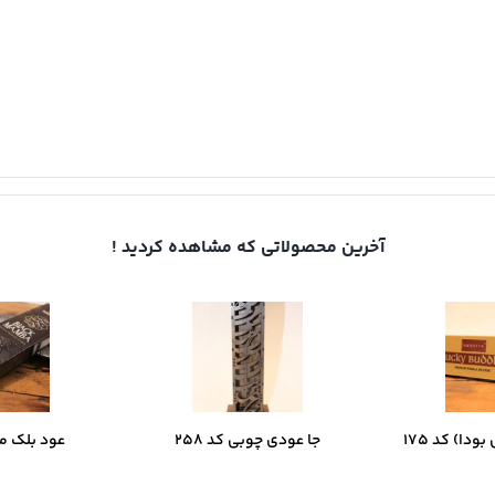
آخرین محصولاتی که مشاهده کردید !
ودا) کد 175
جا عودی چوبی کد 258
عود بلک مامب