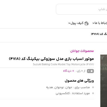
تباط با ما
کیف پول
 (4718)
محصولات جوانان
موتور اسباب بازی مدل سوزوکی بیکینگ کد (4718)
Suzuki Baking Code Model Toy Motorcycle (4718)
از 0 رای
0
دیدگاه
0
ویژگی های محصول
مناسب برای
: جوان, نوجوان, هدیه
مورد استفاده
: کلکسیونی