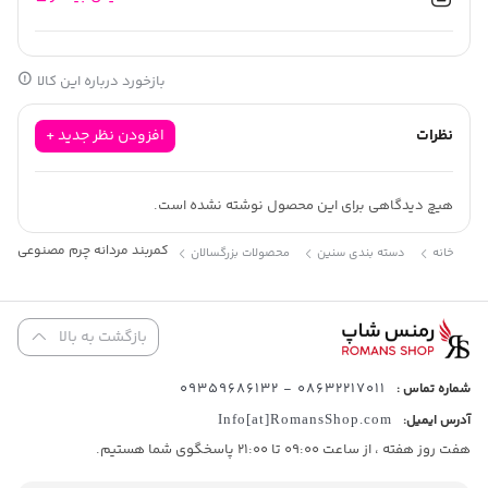
عرض کمربند : 3.5 سانتی متر
جنس سگک: فلز آلیاژی ضدزنگ با پوشش ضدخش
بازخورد درباره این کالا
نظرات
افزودن نظر جدید +
هیچ دیدگاهی برای این محصول نوشته نشده است.
کمربند مردانه چرم مصنوعی کد (6072
خانه
دسته بندی سنین
محصولات بزرگسالان
بازگشت به بالا
08632217011 - 09359686132
شماره تماس :
آدرس ایمیل:
Info[at]RomansShop.com
هفت روز هفته ، از ساعت 09:00 تا 21:00 پاسخگوی شما هستیم.