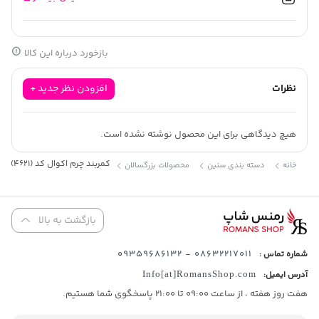
عرض کمربند : 3.5 سانتی متر
بازخورد درباره این کالا
نظرات
افزودن نظر جدید +
هیچ دیدگاهی برای این محصول نوشته نشده است.
کمربند چرم اکوال کد (4621)
خانه
دسته بندی سنین
محصولات بزرگسالان
بازگشت به بالا
08632217011 - 09359686132
شماره تماس :
آدرس ایمیل:
Info[at]RomansShop.com
هفت روز هفته ، از ساعت 09:00 تا 21:00 پاسخگوی شما هستیم.