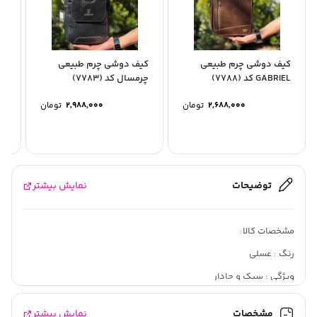
کیف دوشی چرم طبیعی
کیف دوشی چرم طبیعی
کی
GABRIEL کد (7788)
چرمسال کد (7783)
(7795)
2,688,000
تومان
2,988,000
تومان
توضیحات
نمایش بیشتر
مشخصات کالا:
رنگ : عسلی
ویژگی : سبک و جادار
جنس : چرم طبیعی
مشخصات
نمایش بیشتر