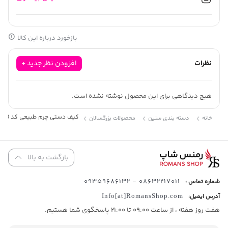
فرم هندسی : مستطیل
بازخورد درباره این کالا
نظرات
افزودن نظر جدید +
هیچ دیدگاهی برای این محصول نوشته نشده است.
کیف دستی چرم طبیعی کد (6648)
خانه
دسته بندی سنین
محصولات بزرگسالان
بازگشت به بالا
08632217011 - 09359686132
شماره تماس :
آدرس ایمیل:
Info[at]RomansShop.com
هفت روز هفته ، از ساعت 09:00 تا 21:00 پاسخگوی شما هستیم.