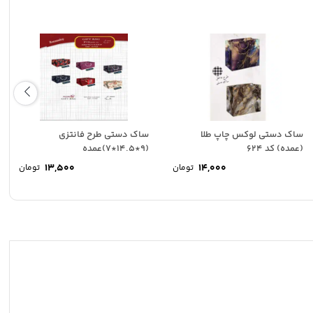
ساک دستی لوکس چاپ طلا
ساک دستی طرح فانتزی
(عمده) کد 624
(9*14.5*7)عمده
13,500
14,000
تومان
تومان