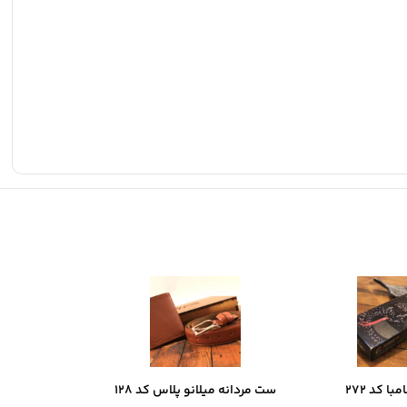
ا کد 272
ست مردانه میلانو پلاس کد 128