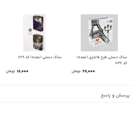
ساک دستی طرح فانتزی (عمده)
ساک دستی (عمده) کد 629
کد 632
18,000
28,000
تومان
تومان
پرسش و پاسخ