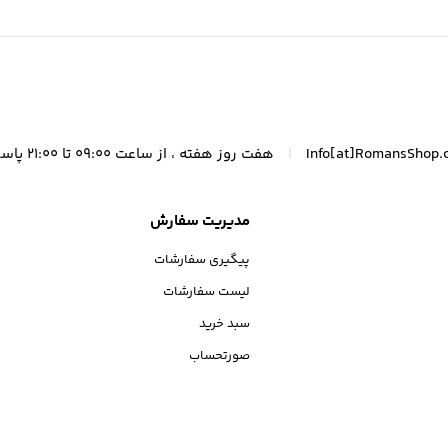
|
Info[at]RomansShop.
هفت روز هفته ، از ساعت 09:00 تا 21:00 پاسخگوی شما هستیم.
مدیریت سفارش
پیگیری سفارشات
لیست سفارشات
سبد خرید
صورتحساب