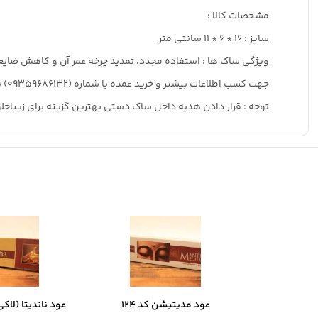
مشخصات کالا :
سایز : 16 * 6 * 11 سانتی متر
ویژگی ساک ها : استفاده مجدد، تمدید چرخه عمر آن و کاهش ضایع
جهت کسب اطلاعات بیشتر و خرید عمده با شماره (09359686132) تماس حاصل فرمایید
توجه : قرار دادن هدیه داخل ساک دستی بهترین گزینه برای زیباجل
عود مدیتیشن کد 124
عود ناندیتا (لاکی ب