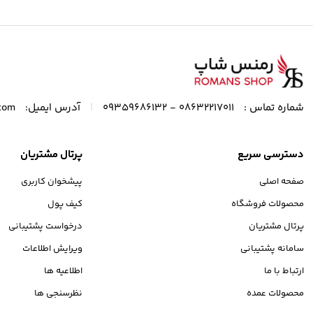
|
شماره تماس :
08632217011 - 09359686132
آدرس ایمیل:
com
دسترسی سریع
پرتال مشتریان
صفحه اصلی
پیشخوان کاربری
محصولات فروشگاه
کیف پول
پرتال مشتریان
درخواست پشتیبانی
سامانه پشتیبانی
ویرایش اطلاعات
ارتباط با ما
اطلاعیه ها
محصولات عمده
نظرسنجی ها