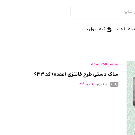
تباط با ما
کیف پول
محصولات عمده
ساک دستی طرح فانتزی (عمده) کد 633
از 0 رای
0
دیدگاه
0