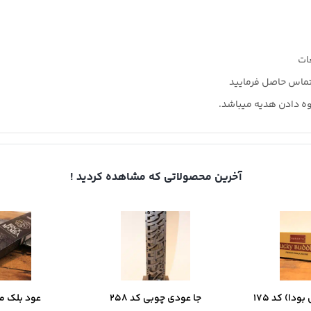
ات
وه دادن هدیه میباشد.
آخرین محصولاتی که مشاهده کردید !
ودا) کد 175
جا عودی چوبی کد 258
عود بلک مامب