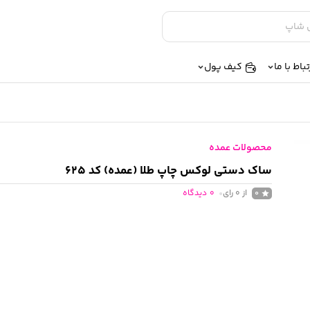
تباط با ما
کیف پول
محصولات عمده
ساک دستی لوکس چاپ طلا (عمده) کد 625
از 0 رای
0
دیدگاه
0