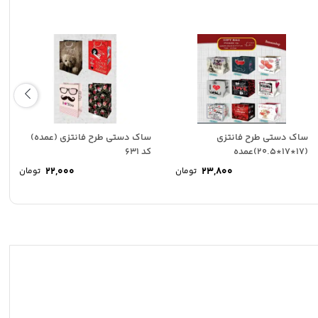
ساک دستی طرح فانتزی
ساک دستی طرح فانتزی (عمده)
(17*17*20.5)عمده
کد 631
22,000
23,800
تومان
تومان