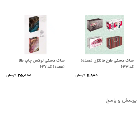
ساک دستی طرح فانتزی (عمده)
ساک دستی لوکس چاپ طلا
کد 633
(عمده) کد 627
25,000
11,800
تومان
تومان
پرسش و پاسخ