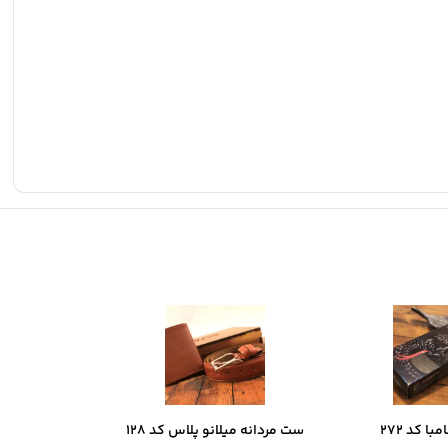
ا کد 272
ست مردانه میلانو پلاس کد 128