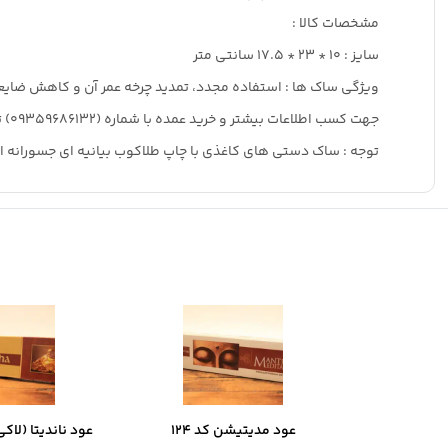
مشخصات کالا :
سایز : 10 * 23 * 17.5 سانتی متر
ویژگی ساک ها : استفاده مجدد، تمدید چرخه عمر آن و کاهش ضایع
جهت کسب اطلاعات بیشتر و خرید عمده با شماره (09359686132) تماس حاصل فرمایید
توجه : ساک دستی های کاغذی با چاپ طلاکوب بیانیه ای جسورانه ارائ
عود مدیتیشن کد 124
عود ناندیتا (لاکی ب