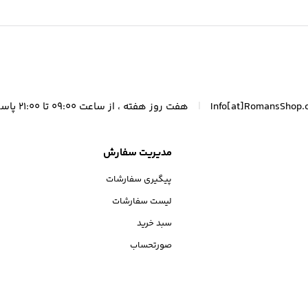
|
Info[at]RomansShop.
هفت روز هفته ، از ساعت 09:00 تا 21:00 پاسخگوی شما هستیم.
مدیریت سفارش
پیگیری سفارشات
لیست سفارشات
سبد خرید
صورتحساب