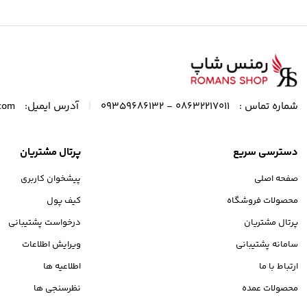
|
شماره تماس :
08632217011 - 09359686132
آدرس ایمیل:
com
دسترسی سریع
پرتال مشتریان
صفحه اصلی
پیشخوان کاربری
محصولات فروشگاه
کیف پول
پرتال مشتریان
درخواست پشتیبانی
سامانه پشتیبانی
ویرایش اطلاعات
ارتباط با ما
اطلاعیه ها
محصولات عمده
نظرسنجی ها