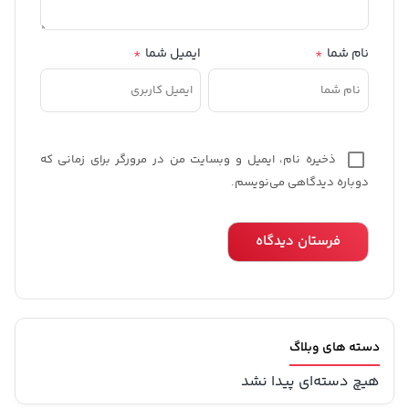
بازگشت به بالا
08632217011 - 09359686132
شماره تماس :
آدرس ایمیل:
Info[at]RomansShop.com
هفت روز هفته ، از ساعت 09:00 تا 21:00 پاسخگوی شما هستیم.
دسترسی سریع
پرتال مشتریان
مدیریت سفارش