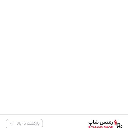
فروشگاه رمنس شاپ
رمنس شاپ یک فروشگاه اینترنتی خرید کالای هدیه مردانه و زنانه است که شما
میتوانید انواع محصولات نظیر کیف، کمربند، زیور آلات و ... را به راحتی خرید و به
نمایش بیشتر
دوستان و عزیزانتان هدیه بدهید. آدرس فروشگاه رمنس شاپ: اراک، خیابان
عباس آباد، روبروی پاساژ ساسان، فروشگاه رمنس شاپ ساعات کاری فروشگاه
حضوری : بازگشایی از ساعت 9 الی 13:30 و در نوبت عصر از ساعت 16 الی 22
تمامی حقوق مادی و معنوی این سایت متعلق به فروشگاه رمنس شاپ
میباشد.