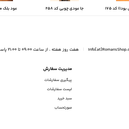
ودا) کد 175
جا عودی چوبی کد 258
عود بلک مامب
|
Info[at]RomansShop.
هفت روز هفته ، از ساعت 09:00 تا 21:00 پاسخگوی شما هستیم.
مدیریت سفارش
پیگیری سفارشات
لیست سفارشات
سبد خرید
صورتحساب