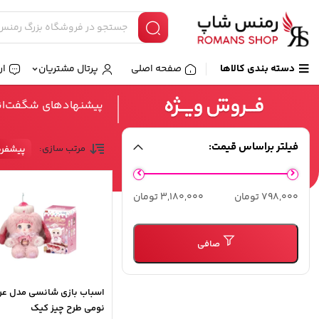
دسته بندی کالاها
صفحه اصلی
پرتال مشتریان
ار
پیشنهادهای شگفت‌انگی
فیلتر براساس قیمت:
مرتب سازی:
پیشفر
حداقل
حداكثر
798,000 تومان
3,180,000 تومان
قیمت
قيمت
صافی
اسباب بازی شانسی مدل ع
نومی طرح چیز کیک