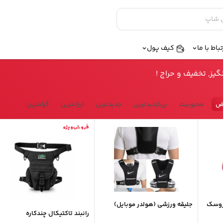
تباط با ما
کیف پول
ز, تخفیف و حراج !
ض
محبوبیت
پربازدیدترین
جدیدترین
ارزانترین
گرانترین
فروش ویژه
روسک
جلیقه ورزشی (هولدر موبایل)
رانبند تاکتیکال چندکاره