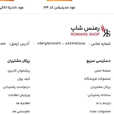
عود مدیتیشن کد 124
عود ناندیتا (لاکی ب
|
شماره تماس :
08632217011 - 09359686132
آدرس ایمیل:
com
دسترسی سریع
پرتال مشتریان
صفحه اصلی
پیشخوان کاربری
محصولات فروشگاه
کیف پول
پرتال مشتریان
درخواست پشتیبانی
سامانه پشتیبانی
ویرایش اطلاعات
ارتباط با ما
اطلاعیه ها
محصولات عمده
نظرسنجی ها