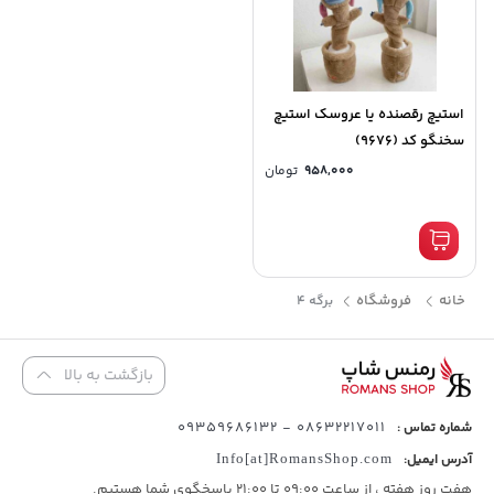
استیچ رقصنده یا عروسک استیچ
سخنگو کد (9676)
958,000
تومان
خانه
فروشگاه
برگه 4
بازگشت به بالا
08632217011 - 09359686132
شماره تماس :
آدرس ایمیل:
Info[at]RomansShop.com
هفت روز هفته ، از ساعت 09:00 تا 21:00 پاسخگوی شما هستیم.