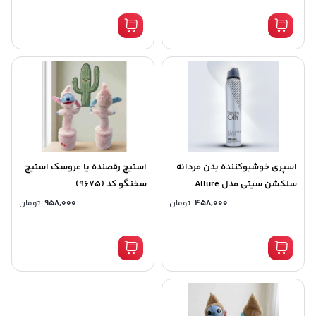
اسپری خوشبوکننده بدن مردانه
استیچ رقصنده یا عروسک استیچ
سلکشن سیتی مدل Allure
سخنگو کد (9675)
homme sport حجم 200 میلی لیتر
458,000
تومان
958,000
تومان
کد (8530)