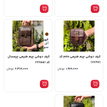
قهوه
ای
سوخته
کیف دوشی چرم طبیعی polo کد
کیف دوشی چرم طبیعی چرمسال
(7797)
کد (7755)
1,988,000
تومان
2,488,000
تومان