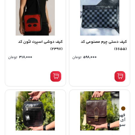
کیف دستی چرم مصنوعی کد
کیف دوشی اسپرت لئون کد
(2397)
(6655)
598,000
تومان
318,000
تومان
قهوه
ای
سوخته