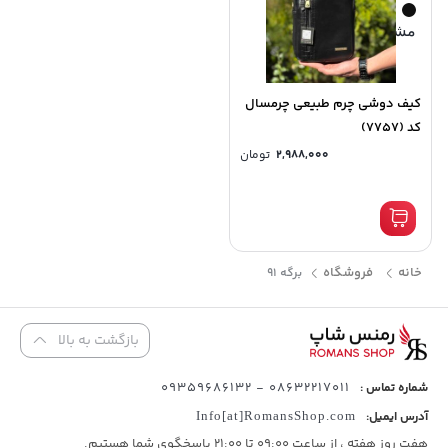
مشکی
کیف دوشی چرم طبیعی چرمسال
کد (7757)
2,988,000
تومان
خانه
فروشگاه
برگه 91
بازگشت به بالا
08632217011 - 09359686132
شماره تماس :
آدرس ایمیل:
Info[at]RomansShop.com
هفت روز هفته ، از ساعت 09:00 تا 21:00 پاسخگوی شما هستیم.